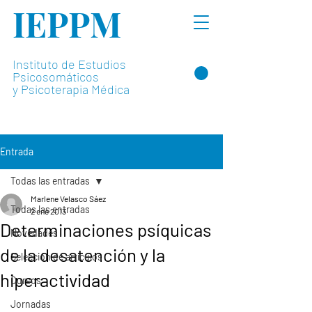
IEPPM
Instituto de Estudios
Psicosomáticos
y Psicoterapia Médica
Entrada
Todas las entradas
Marlene Velasco Sáez
Todas las entradas
2 ene 2013
Determinaciones psíquicas
Novedades
de la desatención y la
Selección de artículos
hiperactividad
Cursos
Jornadas