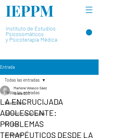
IEPPM
Instituto de Estudios
Psicosomáticos
y Psicoterapia Médica
Entrada
Todas las entradas
Marlene Velasco Sáez
Todas las entradas
18 ene 2017
LA ENCRUCIJADA
Novedades
ADOLESCENTE:
Selección de artículos
PROBLEMAS
Cursos
TERAPÉUTICOS DESDE LA
Jornadas