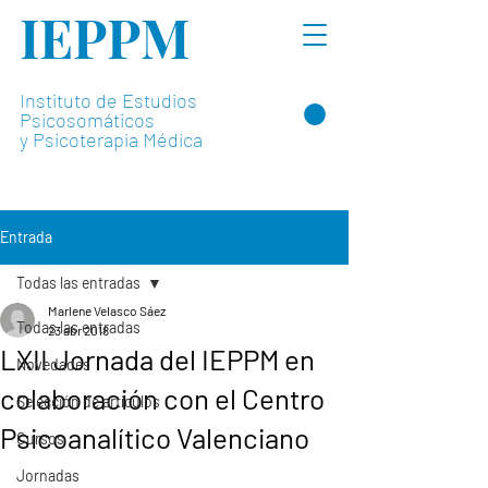
IEPPM
Instituto de Estudios
Psicosomáticos
y Psicoterapia Médica
Entrada
Todas las entradas
Marlene Velasco Sáez
Todas las entradas
23 abr 2018
LXII Jornada del IEPPM en
Novedades
colaboración con el Centro
Selección de artículos
Psicoanalítico Valenciano
Cursos
Jornadas