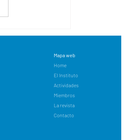
aso de la madre asesina de
egart- D José Javier
ández Soriano
Mapa web
Home
El Instituto
Actividades
Miembros
La revista
Contacto