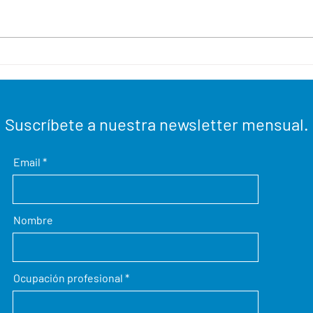
LXXVII Jornada del IEPPM- D.
El c
Vicente Pi Navarro
Hild
Fern
Suscríbete a nuestra newsletter mensual.
Email
Nombre
Ocupación profesional