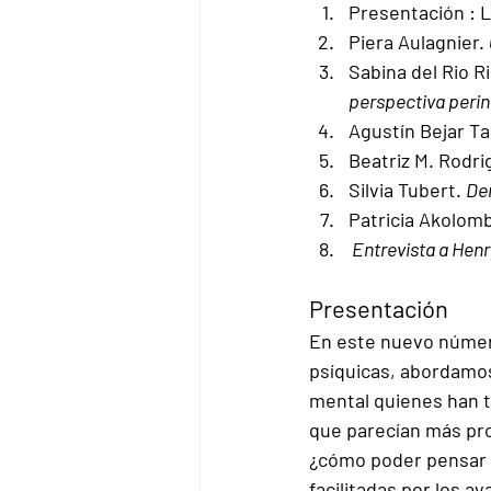
Presentación : 
Piera Aulagnier. 
Sabina del Rio Rip
perspectiva perin
Agustín Bejar Ta
Beatriz M. Rodri
Silvia Tubert. 
De
Patricia Akolomb
 Entrevista a Henri
Presentación
En este nuevo número
psíquicas, abordamos
mental quienes han t
que parecían más prop
¿cómo poder pensar 
facilitadas por los 