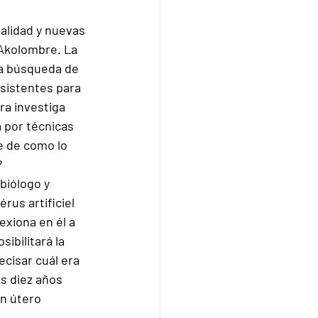
alidad y nuevas 
 Akolombre. La 
a búsqueda de 
sistentes para 
ra investiga 
 por técnicas 
e de como lo 
?
biólogo y 
rus artificiel 
lexiona en él a 
ibilitará la 
cisar cuál era 
s diez años 
n útero 