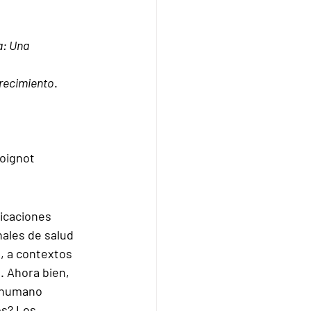
: Una 
crecimiento
. 
Joignot
icaciones 
ales de salud 
, a contextos 
. Ahora bien, 
 humano 
os? Los 