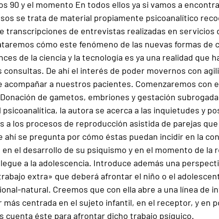
os 90 y el momento En todos ellos ya si vamos a encontra
asos se trata de material propiamente psicoanalítico reco
de transcripciones de entrevistas realizadas en servicios
tataremos cómo este fenómeno de las nuevas formas de 
ces de la ciencia y la tecnología es ya una realidad que h
consultas. De ahí el interés de poder movernos con agili
 de acompañar a nuestros pacientes. Comenzaremos con el 
l, Donación de gametos, embriones y gestación subrogada
 psicoanalítica, la autora se acerca a las inquietudes y po
as a los procesos de reproducción asistida de parejas que
de ahí se pregunta por cómo éstas puedan incidir en la con
, en el desarrollo de su psiquismo y en el momento de la r
llegue a la adolescencia. Introduce además una perspecti
«trabajo extra» que deberá afrontar el niño o el adolesce
onal-natural. Creemos que con ella abre a una línea de in
 más centrada en el sujeto infantil, en el receptor, y en 
 cuenta éste para afrontar dicho trabajo psíquico.