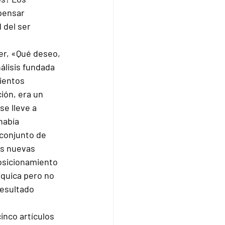
pensar 
 del ser 
er, «Qué deseo, 
álisis fundada 
ientos 
ión, era un 
e lleve a 
había 
 conjunto de 
as nuevas 
osicionamiento 
íquica pero no 
resultado 
nco artículos 