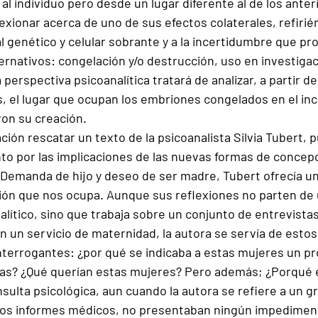
 al individuo pero desde un lugar diferente al de los anter
exionar acerca de uno de sus efectos colaterales, refirié
l genético y celular sobrante y a la incertidumbre que pr
ernativos: congelación y/o destrucción, uso en investiga
perspectiva psicoanalítica tratará de analizar, a partir d
as, el lugar que ocupan los embriones congelados en el in
on su creación.
ión rescatar un texto de la psicoanalista Silvia Tubert, 
to por las implicaciones de las nuevas formas de concepci
, Demanda de hijo y deseo de ser madre, Tubert ofrecía u
tión que nos ocupa. Aunque sus reflexiones no parten de 
ítico, sino que trabaja sobre un conjunto de entrevistas 
n un servicio de maternidad, la autora se servía de estos
interrogantes: ¿por qué se indicaba a estas mujeres un p
las? ¿Qué querían estas mujeres? Pero además; ¿Porqué 
nsulta psicológica, aun cuando la autora se refiere a un g
los informes médicos, no presentaban ningún impediment