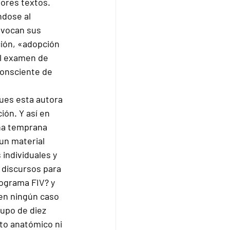
iores textos. 
ndose al 
ovocan sus 
ción, «adopción 
el examen de 
consciente de 
pues esta autora 
ón. Y así en 
na temprana 
un material 
individuales y 
 discursos para 
rograma FIV? y 
en ningún caso 
rupo de diez 
o anatómico ni 