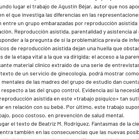
do lugar el trabajo de Agustín Béjar, autor que nos apor
n el que investiga las diferencias en las representacione
 entre un grupo embarazadas por reproducción asistida 
ación. Reproducción asistida, parentalidad y asistencia al
ponder a la pregunta de si la problemática previa de infert
os de reproducción asistida dejan una huella que obstacu
de la etapa vital a la que va dirigida; el acceso a la paren
nte material clínico extraído de una serie de entrevista
ntexto de un servicio de ginecología, podrá mostrar com
 mentales de las madres del grupo de estudio dan cuenta
a respecto a las del grupo control. Evidencia así la necesi
reproducción asistida en este «trabajo psíquico» tan suti
ar en relación con su bebé. Por último, este trabajo supo
bajo, poco costoso, en prevención de salud mental.
gar el texto de Beatriz M. Rodríguez, Fantasmas de la cie
 centra también en las consecuencias que las nuevas posib