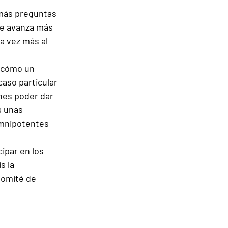
 más preguntas 
ue avanza más 
 vez más al 
 cómo un 
caso particular 
nes poder dar 
s unas 
omnipotentes 
ipar en los 
s la 
Comité de 