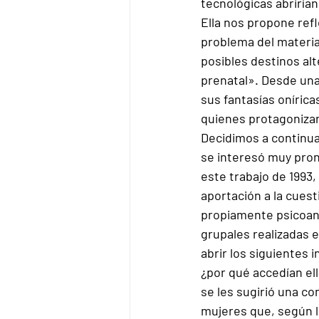
tecnológicas abrirían
Ella nos propone refl
problema del materia
posibles destinos alt
prenatal». Desde una 
sus fantasías oníric
quienes protagonizar
Decidimos a continuac
se interesó muy pron
este trabajo de 1993
aportación a la cues
propiamente psicoanal
grupales realizadas e
abrir los siguientes 
¿por qué accedían el
se les sugirió una co
mujeres que, según 