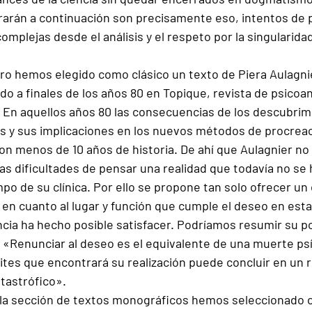
rarán a continuación son precisamente eso, intentos de 
omplejas desde el análisis y el respeto por la singularidad
ro hemos elegido como clásico un texto de Piera Aulagni
ado a finales de los años 80 en Topique, revista de psicoan
9. En aquellos años 80 las consecuencias de los descubrim
os y sus implicaciones en los nuevos métodos de procreac
n menos de 10 años de historia. De ahí que Aulagnier no s
s dificultades de pensar una realidad que todavía no se 
o de su clínica. Por ello se propone tan solo ofrecer un
 en cuanto al lugar y función que cumple el deseo en est
cia ha hecho posible satisfacer. Podríamos resumir su p
: «Renunciar al deseo es el equivalente de una muerte ps
ites que encontrará su realización puede concluir en un 
tastrófico».
 la sección de textos monográficos hemos seleccionado ci