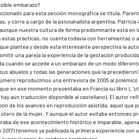
posible embarazo?
eccionado para esta sección monográfica se titula, Parent
s, y corre a cargo de la psicoanalista argentina, Patricia
aunque nuestra cultura de forma predominante está en l
a estas prácticas, no cuenta todavía con herramientas o a
que plantea y desde esta interesante perspectiva la auto
mitir una pareja la experiencia de la gestación producida
stida cuando se accede a un embarazo de un modo diferent
 sus abuelos y todas las generaciones que la precedieron
úmero reproducimos una entrevista de 2005 al polémico 
, que en ese momento presentaba en Francia su libro L ‘uté
no hay aún traducción disponible al castellano). El autor ref
bón de los avances en reproducción asistida, aquel que pos
útero de la mujer. Y aunque el autor evitaba entonces pre
araba de ese acontecimiento histórico e imparable, apena
 2017) tenemos ya publicada la primera experiencia con u
a la supervivencia de corderos prematuros .