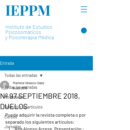
IEPPM
Instituto de Estudios
Psicosomáticos
y Psicoterapia Médica
Entrada
Todas las entradas
Marlene Velasco Sáez
Todas las entradas
8 oct 2018
Nº 97 SEPTIEMBRE 2018,
Novedades
DUELOS
Selección de artículos
Puede adquirir la 
revista completa
 o por 
Cursos
separado los siguientes 
artículos
:
Jornadas
Ana Alonso Arrese. Presentación :