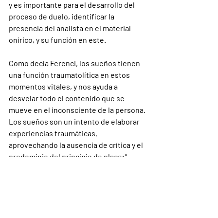
y es importante para el desarrollo del 
proceso de duelo, identificar la 
presencia del analista en el material 
onírico, y su función en este.
Como decía Ferenci, los sueños tienen 
una función traumatolítica en estos 
momentos vitales, y nos ayuda a 
desvelar todo el contenido que se 
mueve en el inconsciente de la persona. 
Los sueños son un intento de elaborar 
experiencias traumáticas, 
aprovechando la ausencia de crítica y el 
predominio del principio de placer”.
La autora finaliza el artículo a modo de 
reseña de la película Un Monstruo viene 
a verme (2016), como ejemplo ilustrativo 
de la función de los sueños en la 