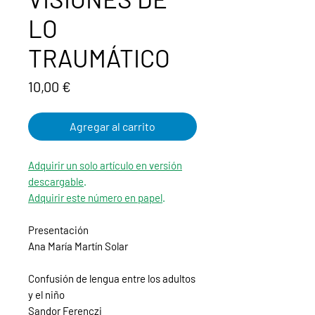
LO
TRAUMÁTICO
Precio
10,00 €
Agregar al carrito
Adquirir un solo artículo en versión
descargable
.
Adquirir este número en papel
.
Presentación
Ana María Martín Solar
Confusión de lengua entre los adultos
y el niño
Sandor Ferenczi