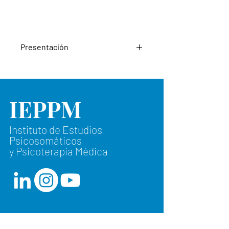
Presentación
Es nuestra intención con este nuevo
número de la revista del
IEPPM
Instituto, abordar, tal como sugiere
su título “Visiones de lo
traumático”, el amplio espectro de la
Instituto de Estudios
gravedad en la Salud Mental.
Psicosomáticos
Acercarse al asunto de lo traumático,
y Psicoterapia Médica
se hace necesario siempre,
pero quizás hoy más que nunca, dada
la alta intensidad, diríamos
voltaje, de las consecuencias de los
actuales cuadros psicopatológicos.
En la aproximación al corpus
Suscríbete a nuestra newsletter
contemporáneo del trauma, es