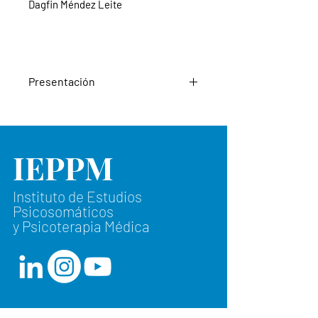
Dagfin Méndez Leite
Presentación
Con este nuevo número de la revista
introducimos un tema de
IEPPM
candente e insistente actualidad, el
de los trastornos de alimentación, y
más concretamente el de la
Instituto de Estudios
obesidad. Ya en otras ocasiones lo
Psicosomáticos
hemos abordado, lo que da la medida
y Psicoterapia Médica
de la alta incidencia que esta
problemática tiene en nuestra
sociedad hoy en día.
Comenzamos con nuestro artículo
clásico, siendo de nuevo el
Dr. León Grinberg quien abre el
Suscríbete a nuestra newsletter