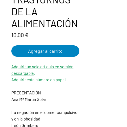
DE LA
ALIMENTACIÓN
Precio
10,00 €
Agregar al carrito
Adquirir un solo artículo en versión
descargable
.
Adquirir este número en papel
.
PRESENTACIÓN
Ana Mª Martín Solar
La negación en el comer compulsivo
y en la obesidad
León Grimberg