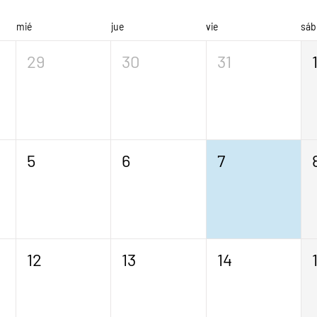
mié
jue
vie
sáb
29
30
31
5
6
7
12
13
14