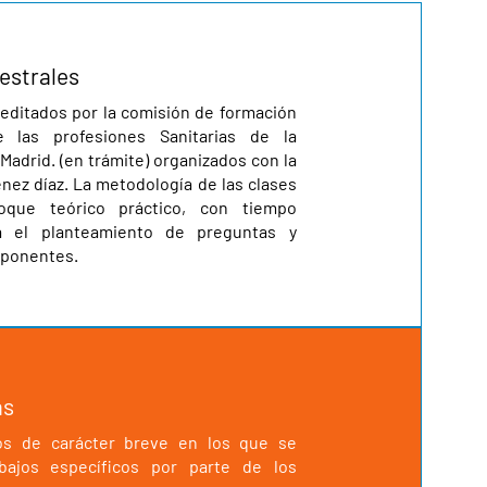
estrales
editados por la comisión de formación
e las profesiones Sanitarias de la
adrid. (en trámite) organizados con la
nez díaz. La metodología de las clases
oque teórico práctico, con tiempo
ra el planteamiento de preguntas y
 ponentes.
as
os de carácter breve en los que se
bajos específicos por parte de los