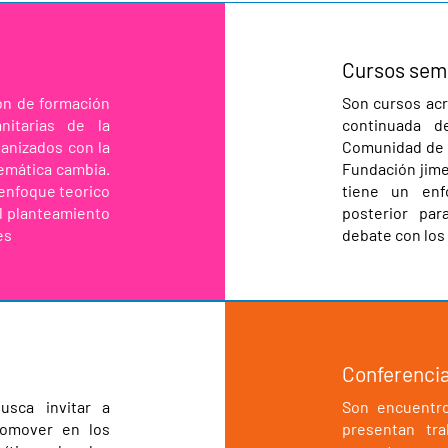
Cursos sem
ón de formación
Son cursos acr
nitarias de la
continuada d
ganizados con la
Comunidad de M
temática cambia.
Fundación jime
 enfoque teorico
tiene un enf
el planteamiento
posterior pa
es
debate con los
Conferenci
usca invitar a
Son encuentr
romover en los
presentan tra