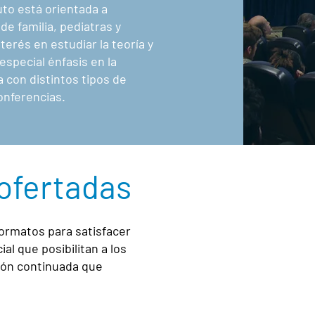
uto está orientada a
de familia, pediatras y
terés en estudiar la teoría y
especial énfasis en la
 con distintos tipos de
onferencias.
 ofertadas
formatos para satisfacer
l que posibilitan a los
ción continuada que