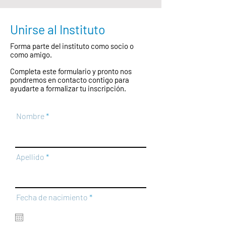
Unirse al Instituto
Forma parte del instituto como socio o
como amigo.
Completa este formulario y pronto nos
pondremos en contacto contigo para
ayudarte a formalizar tu inscripción.
Nombre
Apellido
r
Fecha de nacimiento
*
e
q
u