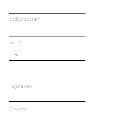
código postal
País
Página web
Empresa