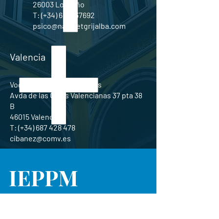
26003 Logroño
T: (+34) 656437692
psico@nazaretgrijalba.com
Valencia
Vocal: Dra. Carmen Miralles
Avda de las Corts Valencianas 37 pta 38
B
46015 Valencia
T: (+34)
687 428 478
cibanez@comv.es
IEPPM
Instituto de Estudios
Psicosomáticos
y Psicoterapia Médica