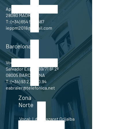
Apdo. de Correos 3076
28080 MADRID
T: (+34) 654 544 587
ieppm2018@gmail.com
Barcelona
Vocal: Dr. Eduardo Braier
Salvador Espriu 69/71 6º 2ª
08005 BARCELONA
T: (+34) 93 2.21.30.94
eabraier@telefonica.net
Zona
Norte
Vocal: Lda. Nazaret Grijalba
Avda. Solidaridad 7, 9º