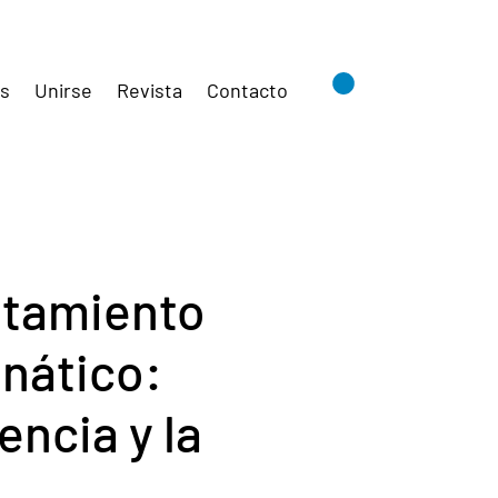
es
Unirse
Revista
Contacto
atamiento
anático:
encia y la