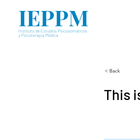
IEPPM
Instituto de Estudios Psicosomáticos
y Psicoterapia Médica
< Back
This i