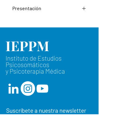
Presentación
Al conmemorarse este año el 200
aniversario del nacimiento de Charles
IEPPM
Darwin y el 150 aniversario de la
publicación de su gran obra “La
evolución de las especies”, hemos
Instituto de Estudios
realizado la XXX Jornada del
Psicosomáticos
Instituto (IEPPM) sobre la influencia
y Psicoterapia Médica
del pensamiento de Charles Darwin
en la obra de Sigmund Freud, y en el
presente número de la Revista
publicamos los artículos que tienen
como base las conferencias
impartidas en esta Jornada de
Suscríbete a nuestra newsletter
trabajo que se desarrolló en el Museo
mensual.
de Ciencias Naturales de Madrid.
El Dr. Manuel Pérez López,nos
Email
presenta un interesante trabajo