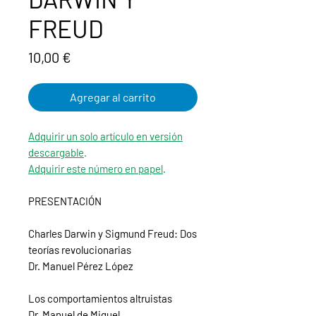
FREUD
Precio
10,00 €
Agregar al carrito
Adquirir un solo artículo en versión
descargable
.
Adquirir este número en papel
.
PRESENTACIÓN
Charles Darwin y Sigmund Freud: Dos
teorías revolucionarias
Dr. Manuel Pérez López
Los comportamientos altruistas
Dr. Manuel de Miguel