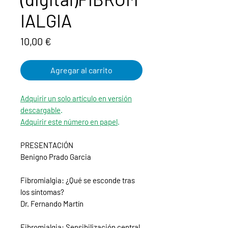
IALGIA
Precio
10,00 €
Agregar al carrito
Adquirir un solo artículo en versión
descargable
.
Adquirir este número en papel
.
PRESENTACIÓN
Benigno Prado Garcia
Fibromialgia: ¿Qué se esconde tras
los síntomas?
Dr. Fernando Martín
Fibromialgia: Sensibilización central