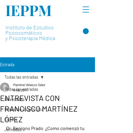
IEPPM
Instituto de Estudios
Psicosomáticos
y Psicoterapia Médica
Entrada
Todas las entradas
Marlene Velasco Sáez
Todas las entradas
9 feb 2017
ENTREVISTA CON
Novedades
FRANCISCO MARTÍNEZ
Selección de artículos
LÓPEZ
Cursos
 Dr. Benigno Prado  
¿Como comenzó tu 
Jornadas