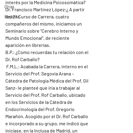
interés por la Medicina Psicosomática?
Otras
Dr. Francisco Martínez López:
¿ A partir 
del 2º Curso de Carrera, cuatro 
Reseñas
compañeros del mismo, iniciamos un 
Seminario sobre “Cerebro Interno y 
Mundo Emocional”, de reciente 
aparición en librerías.
B.P.: 
¿Como recuerdas tu relación con el 
Dr. Rof Carballo?
F.M.L.: 
Acabada la Carrera, interno en el 
Servicio del Prof. Segovia Arana – 
Cátedra de Patología Médica del Prof. Gil 
Sanz- le planteé que iría a trabajar al 
Servicio del Prof. Rof Carballo, ubicado 
en los Servicios de la Cátedra de 
Endocrinología del Prof. Gregorio 
Marañón. Acogido por el Dr. Rof Carballo 
e incorporado a su grupo, me indicó que 
iniciase, en la Inclusa de Madrid, un 